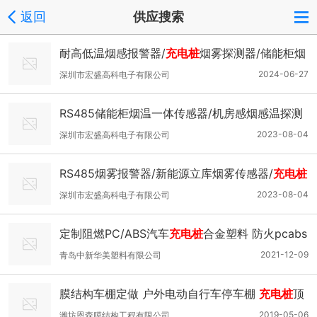
返回
供应搜索
耐高低温烟感报警器/
充电桩
烟雾探测器/储能柜烟
雾传感器
2024-06-27
深圳市宏盛高科电子有限公司
RS485储能柜烟温一体传感器/机房感烟感温探测
器/
充电桩
烟雾报警器
2023-08-04
深圳市宏盛高科电子有限公司
RS485烟雾报警器/新能源立库烟雾传感器/
充电桩
烟感报警器
2023-08-04
深圳市宏盛高科电子有限公司
定制阻燃PC/ABS汽车
充电桩
合金塑料 防火pcabs
材料
2021-12-09
青岛中新华美塑料有限公司
膜结构车棚定做 户外电动自行车停车棚
充电桩
顶
篷 张拉膜结构
2019-05-06
潍坊恩森膜结构工程有限公司