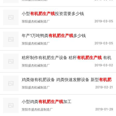
小型
有机肥生产线
投资需要多少钱
2019-03-05
荥阳盛杰机械制造厂
年产1万吨鸭粪
有机肥生产线
多少钱
2019-03-05
荥阳盛杰机械制造厂
秸秆制作有机肥生产设备 秸秆
有机肥生产线
有机
肥生产工艺
2019-03-02
荥阳盛杰机械制造厂
鸡粪做有机肥设备 鸡粪快速发酵设备 新型
有机肥
生产线
2019-02-21
荥阳盛杰机械制造厂
小型鸡粪
有机肥生产线
加工
2019-01-29
荥阳市盛杰机器制造厂