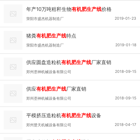
年产10万吨秸秆生物
有机肥生产线
价格
2019-01-23
荥阳市盛杰机器制造厂
猪粪
有机肥生产线
特点
2019-01-18
荥阳市盛杰机器制造厂
供应圆盘造粒机
有机肥生产线
厂家直销
2018-09-15
郑州垄神机械设备有限公司
供应
有机肥生产线
厂家直销
2018-09-15
郑州垄神机械设备有限公司
平模挤压造粒机
有机肥生产线
设备
2018-04-17
郑州楚天机械设备有限公司