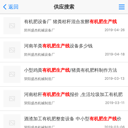
返回
供应搜索
有机肥设备厂 猪粪秸秆混合发酵
有机肥生产线
2019-04-26
郑州盛杰机械设备厂
河南羊粪
有机肥生产线
设备多少钱
2019-04-18
郑州盛杰机械设备厂
小型鸡粪
有机肥生产线
/猪粪有机肥料制作方法
2019-03-13
荥阳盛杰机械制造厂
河南秸秆
有机肥生产线
报价 ,生活垃圾加工有机肥
设备去哪买
2019-03-11
荥阳盛杰机械制造厂
酒渣加工有机肥整套设备 中小型
有机肥生产线
价
钱
2019-03-06
荥阳盛杰机械制造厂