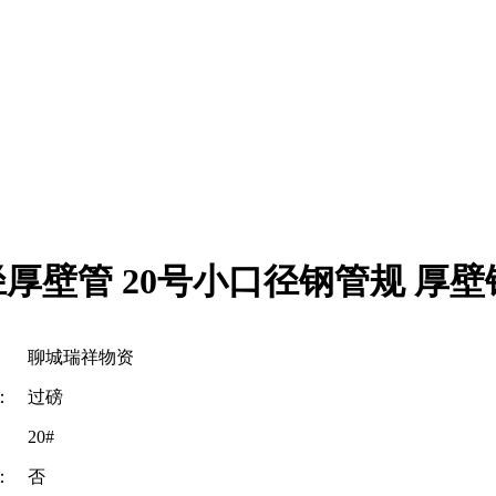
径厚壁管 20号小口径钢管规 厚壁
聊城瑞祥物资
：
过磅
20#
：
否