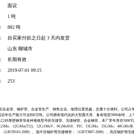
面议
1 吨
：
882 吨
：
自买家付款之日起
3
天内发货
山东 聊城市
：
长期有效
：
2019-07-01 09:15
：
253
合金管、锅炉管、合金管生产、销售企业。地理位置优越，交通十分便利。公司占地面
后年生产能力可达到6万吨。公司拥有现代化的大型露天库、备有现货3000余吨，上
厚壁钢管等各种规格型号的无缝管、无缝钢管、合金钢管，本厂常年库存5000T
Mo、12CrMo(T12)、12Cr1MoV、0CrMo910、T91、15CrMo、35CrMo、40CrMo
T8163-2008）、低中压锅炉用无缝钢管：（GB/T3087-2008）、高压锅炉用无缝钢管 