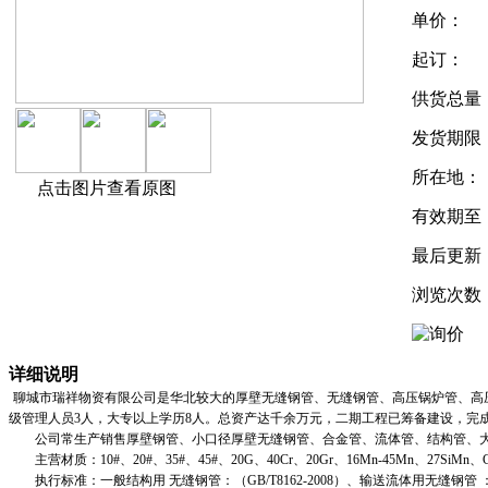
单价：
起订：
供货总量
发货期限
所在地：
点击图片查看原图
有效期至
最后更新
浏览次数
详细说明
聊城市瑞祥物资有限公司是华北较大的厚壁无缝钢管、无缝钢管、高压锅炉管、高压
级管理人员3人，大专以上学历8人。总资产达千余万元，二期工程已筹备建设，完成
公司常生产销售厚壁钢管、小口径厚壁无缝钢管、合金管、流体管、结构管、大口径
主营材质：10#、20#、35#、45#、20G、40Cr、20Gr、16Mn-45Mn、27SiMn、Cr5
执行标准：一般结构用 无缝钢管：（GB/T8162-2008）、输送流体用无缝钢管 ：（GB/