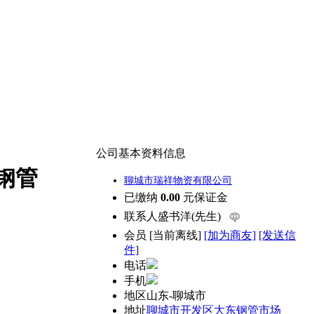
公司基本资料信息
钢管
聊城市瑞祥物资有限公司
已缴纳
0.00
元保证金
联系人
盛书洋(先生)
会员
[
当前离线
]
[加为商友]
[发送信
件]
电话
手机
地区
山东-聊城市
地址
聊城市开发区大东钢管市场