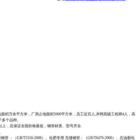
积万余平方米，厂房占地面积5000平方米，员工近百人,并聘高级工程师4人，高
千多个品种。
以上，且保证全国价格最低，钢管材质、型号齐全.
等。
：（GB/T5310-2008）、化肥专用 无缝钢管：（GB/T6479-2000）、石油裂化