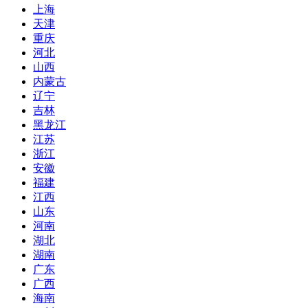
上海
天津
重庆
河北
山西
内蒙古
辽宁
吉林
黑龙江
江苏
浙江
安徽
福建
江西
山东
河南
湖北
湖南
广东
广西
海南