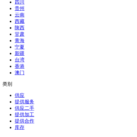
四川
贵州
云南
西藏
陕西
甘肃
青海
宁夏
新疆
台湾
香港
澳门
类别
供应
提供服务
供应二手
提供加工
提供合作
库存