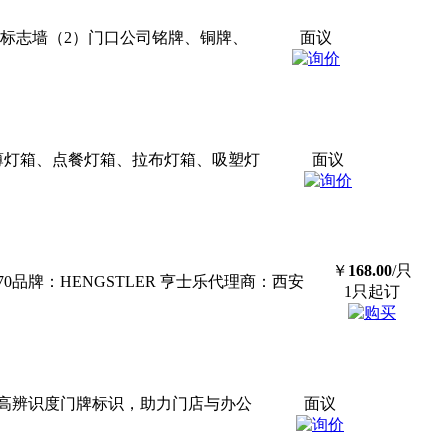
业标志墙（2）门口公司铭牌、铜牌、
面议
超薄灯箱、点餐灯箱、拉布灯箱、吸塑灯
面议
￥
168.00
/只
L70品牌：HENGSTLER 亨士乐代理商：西安
1只起订
高辨识度门牌标识，助力门店与办公
面议